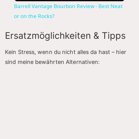
Barrell Vantage Bourbon Review - Best Neat
a
or on the Rocks?
y
Ersatzmöglichkeiten & Tipps
V
Kein Stress, wenn du nicht alles da hast – hier
sind meine bewährten Alternativen:
i
d
e
o