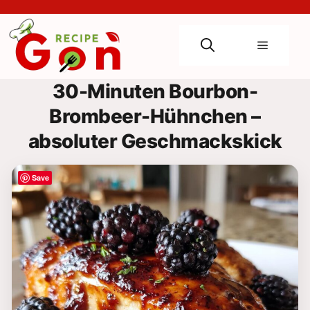
Skip
to
content
Menu
30-Minuten Bourbon-
Brombeer-Hühnchen –
absoluter Geschmackskick
Save