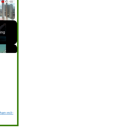
ing
hen-mit-