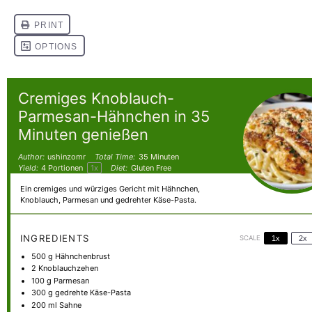
Cremiges Knoblauch-
Parmesan-Hähnchen in 35
Minuten genießen
Author:
ushinzomr
Total Time:
35 Minuten
Yield:
4
Portionen
1
x
Diet:
Gluten Free
Ein cremiges und würziges Gericht mit Hähnchen,
Knoblauch, Parmesan und gedrehter Käse-Pasta.
INGREDIENTS
SCALE
1x
2x
500 g
Hähnchenbrust
2
Knoblauchzehen
100 g
Parmesan
300 g
gedrehte Käse-Pasta
200
ml Sahne