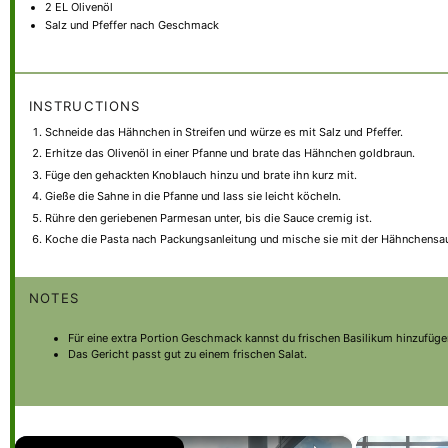
2
EL Olivenöl
Salz und Pfeffer nach Geschmack
INSTRUCTIONS
Schneide das Hähnchen in Streifen und würze es mit Salz und Pfeffer.
Erhitze das Olivenöl in einer Pfanne und brate das Hähnchen goldbraun.
Füge den gehackten Knoblauch hinzu und brate ihn kurz mit.
Gieße die Sahne in die Pfanne und lass sie leicht köcheln.
Rühre den geriebenen Parmesan unter, bis die Sauce cremig ist.
Koche die Pasta nach Packungsanleitung und mische sie mit der Hähnchensa
NOTES
Für eine extra Portion Geschmack kannst du frischen Basilikum hinzufüge
Das Gericht passt gut zu einem frischen Salat.
×