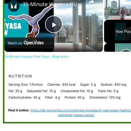
35-Minute Vinyasa Flow Yoga | Myprotein
Unmute
Play
Now Play
Watch on
Video
35-Minute Vinyasa Flow Yoga | Myprotein
NUTRITION
Serving Size:
1 Portion
Calories:
650 kcal
Sugar:
5 g
Sodium:
450 mg
Fat:
35 g
Saturated Fat:
15 g
Unsaturated Fat:
10 g
Trans Fat:
0 g
Carbohydrates:
45 g
Fiber:
3 g
Protein:
40 g
Cholesterol:
120 mg
Find it online
:
https://de.gonrecipe.com/cremiges-knoblauch-parmesan-haehnc
gedrehter-kaese-pasta/