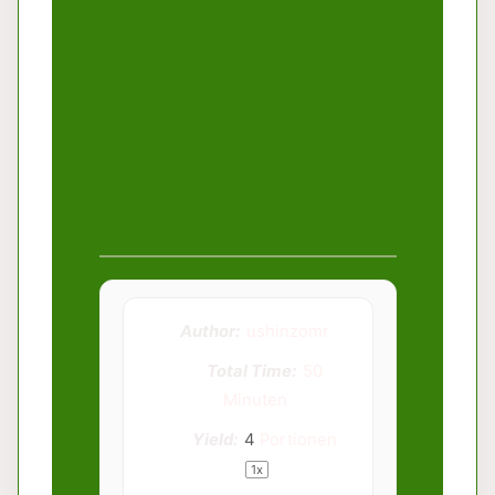
Author:
ushinzomr
Total Time:
50
Minuten
Yield:
4
Portionen
1
x