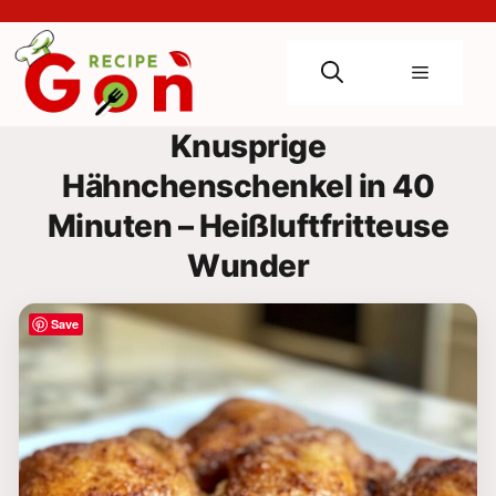
Skip
to
content
Menu
Knusprige
Hähnchenschenkel in 40
Minuten – Heißluftfritteuse
Wunder
Save