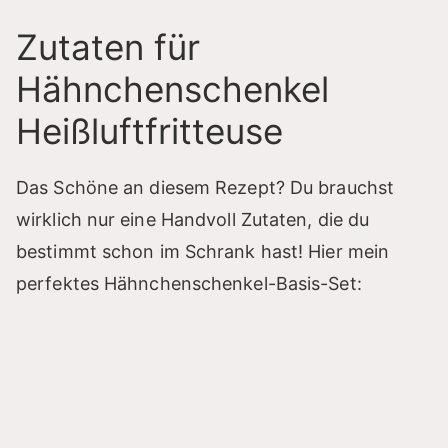
V
Zutaten für
i
Hähnchenschenkel
Heißluftfritteuse
d
e
Das Schöne an diesem Rezept? Du brauchst
wirklich nur eine Handvoll Zutaten, die du
o
bestimmt schon im Schrank hast! Hier mein
perfektes Hähnchenschenkel-Basis-Set: