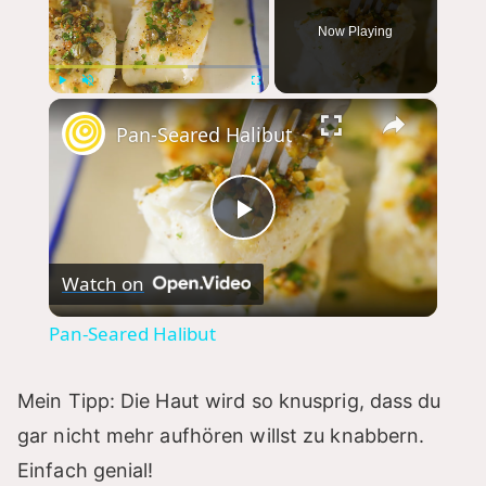
Now Playing
×
Play
Unmute
Fullscreen
Pan-Seared Halibut
P
Watch on
l
Pan-Seared Halibut
a
Mein Tipp: Die Haut wird so knusprig, dass du
y
gar nicht mehr aufhören willst zu knabbern.
Einfach genial!