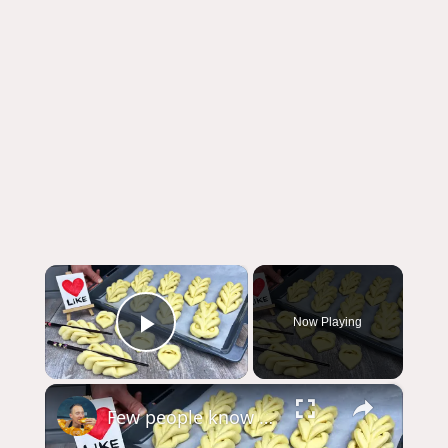
×
Now Playing
Play Video
×
Few people know this secret! An old baker from France taught me!