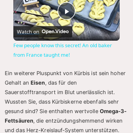
P
Watch on
l
Few people know this secret! An old baker
a
from France taught me!
y
Ein weiterer Pluspunkt von Kürbis ist sein hoher
Gehalt an
Eisen
, das für den
V
Sauerstofftransport im Blut unerlässlich ist.
Wussten Sie, dass Kürbiskerne ebenfalls sehr
i
gesund sind? Sie enthalten wertvolle
Omega-3-
Fettsäuren
, die entzündungshemmend wirken
d
und das Herz-Kreislauf-System unterstützen.