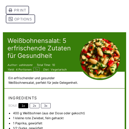
Weißbohnensalat: 5
erfrischende Zutaten
für Gesundheit
Author:
ushinzomr
Total Time:
10
1
x
Yield:
4
Portionen
Diet:
Vegetarisch
Ein erfrischender und gesunder
Weißbohnensalat, perfekt für jede Gelegenheit.
INGREDIENTS
SCALE
1x
2x
3x
400 g
Weißbohnen (aus der Dose oder gekocht)
1
kleine rote Zwiebel, fein gehackt
1
Paprika, gewürfelt
1/2
Gurke, gewürfelt