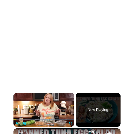
×
Now Playing
×
Play
Unmute
Fullscreen