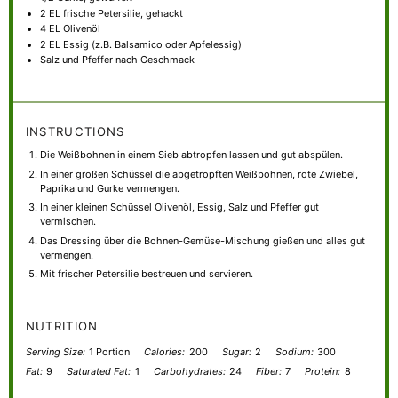
2
EL frische Petersilie, gehackt
4
EL Olivenöl
2
EL Essig (z.B. Balsamico oder Apfelessig)
Salz und Pfeffer nach Geschmack
INSTRUCTIONS
Die Weißbohnen in einem Sieb abtropfen lassen und gut abspülen.
In einer großen Schüssel die abgetropften Weißbohnen, rote Zwiebel,
Paprika und Gurke vermengen.
In einer kleinen Schüssel Olivenöl, Essig, Salz und Pfeffer gut
vermischen.
Das Dressing über die Bohnen-Gemüse-Mischung gießen und alles gut
vermengen.
Mit frischer Petersilie bestreuen und servieren.
NUTRITION
Serving Size:
1 Portion
Calories:
200
Sugar:
2
Sodium:
300
Fat:
9
Saturated Fat:
1
Carbohydrates:
24
Fiber:
7
Protein:
8