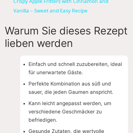
Crispy Apple Fritters with Cinnamon and
a
Vanilla – Sweet and Easy Recipe
y
Warum Sie dieses Rezept
lieben werden
V
i
Einfach und schnell zuzubereiten, ideal
für unerwartete Gäste.
d
Perfekte Kombination aus süß und
sauer, die jeden Gaumen anspricht.
e
Kann leicht angepasst werden, um
verschiedene Geschmäcker zu
o
befriedigen.
Gesunde Zutaten, die wertvolle