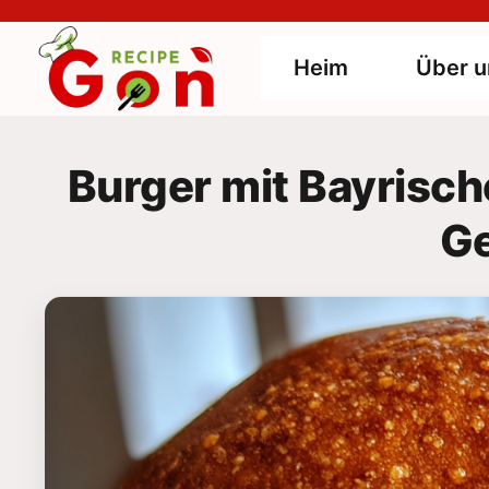
Skip
to
Heim
Über u
content
Burger mit Bayrisch
G