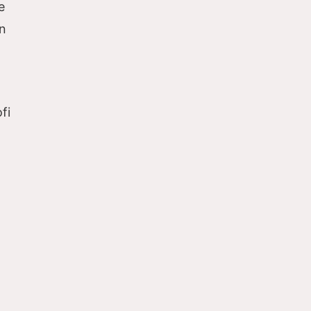
e
en
fi