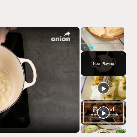
×
×
Play
Unmute
Fullscreen
Now Playing