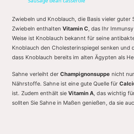
Sausage bean casserole
y
Zwiebeln und Knoblauch, die Basis vieler guter
V
Zwiebeln enthalten
Vitamin C
, das Ihr Immunsy
Weise ist Knoblauch bekannt für seine antibakt
i
Knoblauch den Cholesterinspiegel senken und d
dass Knoblauch bereits im alten Ägypten als He
d
Sahne verleiht der
Champignonsuppe
nicht nur
e
Nährstoffe. Sahne ist eine gute Quelle für
Calc
ist. Zudem enthält sie
Vitamin A
, das wichtig fü
o
sollten Sie Sahne in Maßen genießen, da sie auch