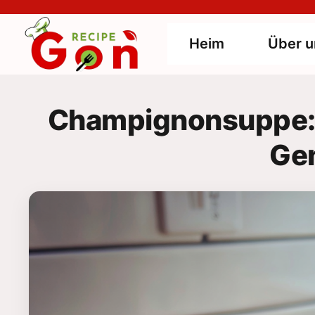
Skip
to
Heim
Über u
content
Champignonsuppe: K
Ge