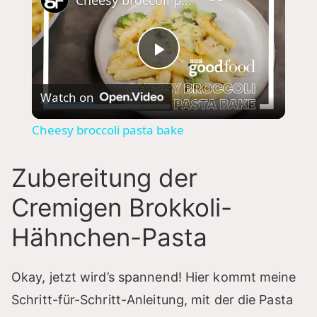
P
Watch on
l
Cheesy broccoli pasta bake
a
Zubereitung der
y
Cremigen Brokkoli-
Hähnchen-Pasta
V
i
Okay, jetzt wird’s spannend! Hier kommt meine
Schritt-für-Schritt-Anleitung, mit der die Pasta