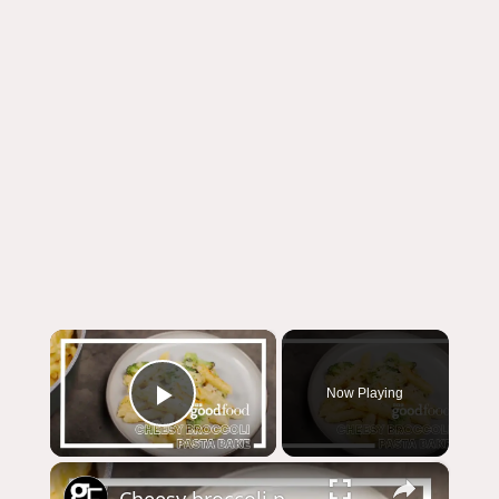
×
Now Playing
Play Video
×
Cheesy broccoli pasta bake