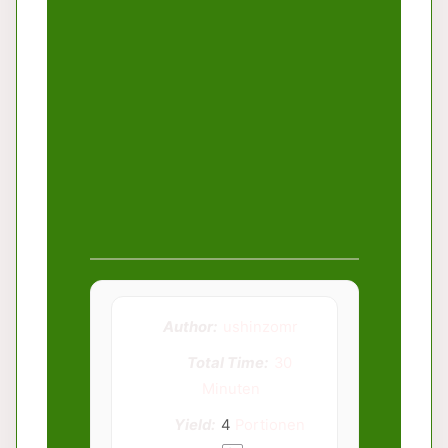
Author:
ushinzomr
Total Time:
30
Minuten
Yield:
4
Portionen