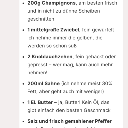
200g Champignons
, am besten frisch
i
und in nicht zu dünne Scheiben
geschnitten
d
1 mittelgroße Zwiebel
, fein gewürfelt –
ich nehme immer die gelben, die
e
werden so schön süß
o
2 Knoblauchzehen
, fein gehackt oder
gepresst – wer mag, kann auch mehr
nehmen!
200ml Sahne
(ich nehme meist 30%
Fett, aber geht auch mit weniger)
1 EL Butter
– ja, Butter! Kein Öl, das
gibt einfach den besten Geschmack
Salz und frisch gemahlener Pfeffer