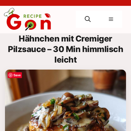
Skip
to
content
Menu
Hähnchen mit Cremiger
Pilzsauce – 30 Min himmlisch
leicht
Save