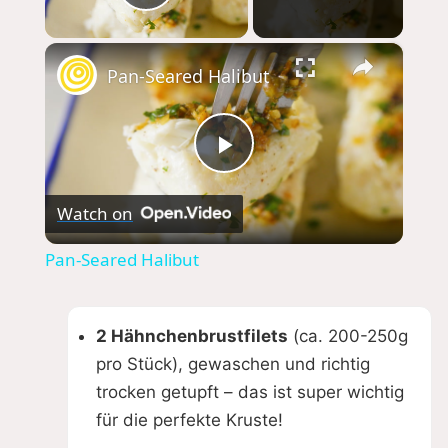
Play Video
×
Pan-Seared Halibut
P
Watch on
l
Pan-Seared Halibut
a
2 Hähnchenbrustfilets
(ca. 200-250g
y
pro Stück), gewaschen und richtig
trocken getupft – das ist super wichtig
V
für die perfekte Kruste!