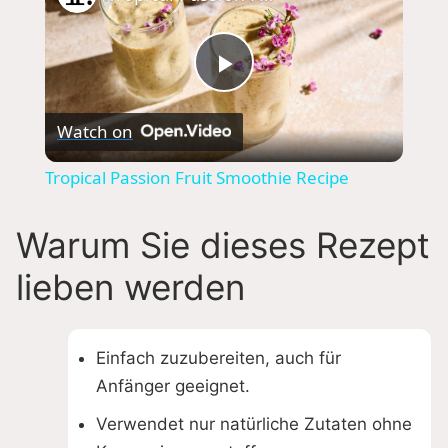
P
Watch on
l
Tropical Passion Fruit Smoothie Recipe
a
Warum Sie dieses Rezept
y
lieben werden
V
Einfach zuzubereiten, auch für
i
Anfänger geeignet.
Verwendet nur natürliche Zutaten ohne