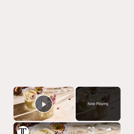
×
Now Playing
Play Video
×
Tropical Passion Fruit Smoothie Recipe