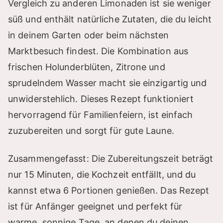
V
Vergleich zu anderen Limonaden ist sie weniger
süß und enthält natürliche Zutaten, die du leicht
i
in deinem Garten oder beim nächsten
Marktbesuch findest. Die Kombination aus
d
frischen Holunderblüten, Zitrone und
sprudelndem Wasser macht sie einzigartig und
e
unwiderstehlich. Dieses Rezept funktioniert
hervorragend für Familienfeiern, ist einfach
o
zuzubereiten und sorgt für gute Laune.
Zusammengefasst: Die Zubereitungszeit beträgt
nur 15 Minuten, die Kochzeit entfällt, und du
kannst etwa 6 Portionen genießen. Das Rezept
ist für Anfänger geeignet und perfekt für
warme, sonnige Tage, an denen du deinen