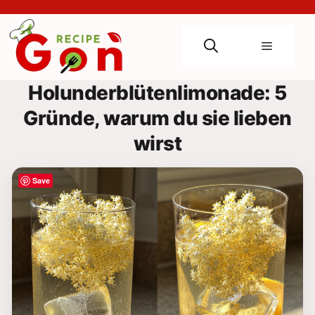
Skip
to
content
Menu
Holunderblütenlimonade: 5
Gründe, warum du sie lieben
wirst
Save