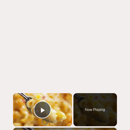
×
Now Playing
Play Video
×