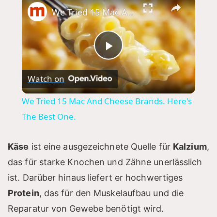
We Tried 15 Mac And Cheese Brands. Here's The Best One.
P
Watch on
l
We Tried 15 Mac And Cheese Brands. Here's
a
The Best One.
y
Käse
ist eine ausgezeichnete Quelle für
Kalzium
,
das für starke Knochen und Zähne unerlässlich
V
ist. Darüber hinaus liefert er hochwertiges
Protein
, das für den Muskelaufbau und die
i
Reparatur von Gewebe benötigt wird.