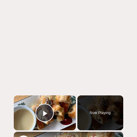
×
Now Playing
Play Video
×