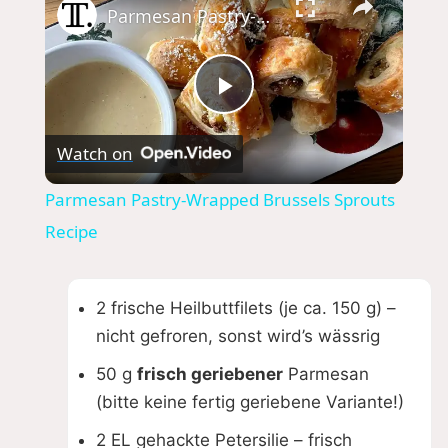
Parmesan Pastry-Wrapped Brussels Sprouts Recipe
P
Watch on
l
Parmesan Pastry-Wrapped Brussels Sprouts
a
Recipe
y
2 frische Heilbuttfilets (je ca. 150 g) –
nicht gefroren, sonst wird’s wässrig
V
50 g
frisch geriebener
Parmesan
(bitte keine fertig geriebene Variante!)
i
2 EL gehackte Petersilie – frisch