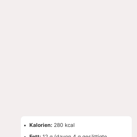
Kalorien:
280 kcal
Fett:
12 g (davon 4 g gesättigte