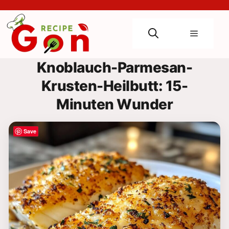
Skip
to
content
Menu
Knoblauch-Parmesan-
Krusten-Heilbutt: 15-
Minuten Wunder
Save