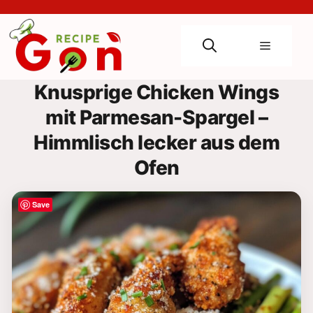
Skip
to
content
Menu
Knusprige Chicken Wings
mit Parmesan-Spargel –
Himmlisch lecker aus dem
Ofen
Save