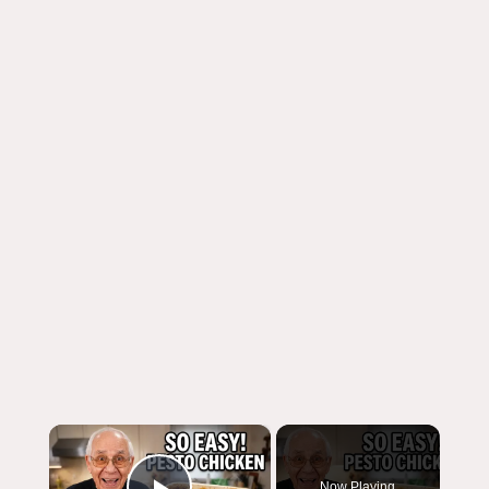
×
Now Playing