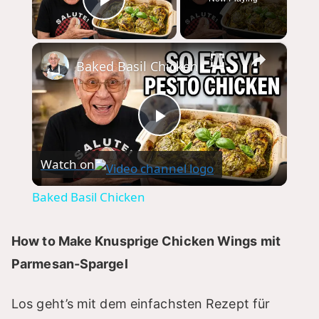
Play Video
×
Baked Basil Chicken
P
Watch on
l
Baked Basil Chicken
a
How to Make Knusprige Chicken Wings mit
y
Parmesan-Spargel
V
Los geht’s mit dem einfachsten Rezept für