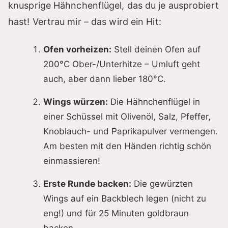
knusprige Hähnchenflügel, das du je ausprobiert
i
hast! Vertrau mir – das wird ein Hit:
d
Ofen vorheizen:
Stell deinen Ofen auf
200°C Ober-/Unterhitze – Umluft geht
e
auch, aber dann lieber 180°C.
Wings würzen:
Die Hähnchenflügel in
o
einer Schüssel mit Olivenöl, Salz, Pfeffer,
Knoblauch- und Paprikapulver vermengen.
Am besten mit den Händen richtig schön
einmassieren!
Erste Runde backen:
Die gewürzten
Wings auf ein Backblech legen (nicht zu
eng!) und für 25 Minuten goldbraun