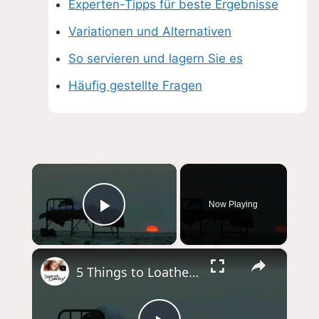
Experten-Tipps für beste Ergebnisse
Variationen und Alternativen
So servieren und lagern Sie es
Häufig gestellte Fragen
×
Now Playing
Play Video
×
5 Things to Loathe or Love about Camping