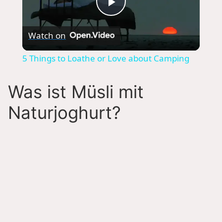
P
Watch on
l
5 Things to Loathe or Love about Camping
a
Was ist Müsli mit
y
Naturjoghurt?
V
i
d