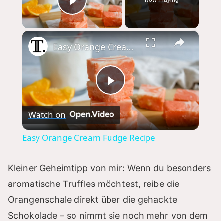
Play Video
×
Easy Orange Cream Fudge Recipe
P
Watch on
l
Easy Orange Cream Fudge Recipe
a
Kleiner Geheimtipp von mir: Wenn du besonders
y
aromatische Truffles möchtest, reibe die
Orangenschale direkt über die gehackte
V
Schokolade – so nimmt sie noch mehr von dem