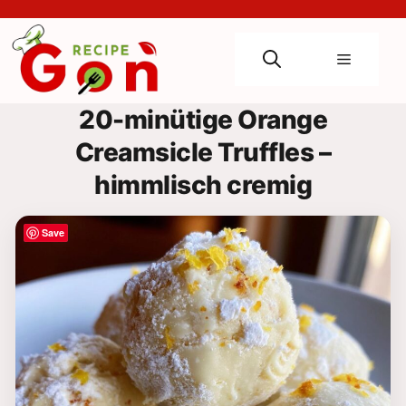
Skip
to
content
Menu
20-minütige Orange
Creamsicle Truffles –
himmlisch cremig
Save