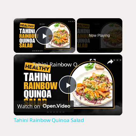
×
Now Playing
Play Video
×
Tahini Rainbow Quinoa Salad
P
Watch on
l
Tahini Rainbow Quinoa Salad
a