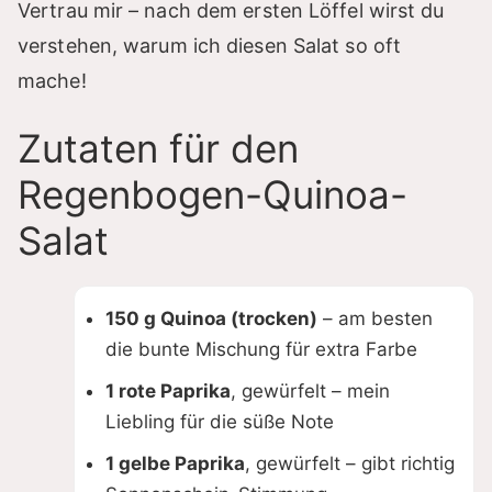
Vertrau mir – nach dem ersten Löffel wirst du
y
verstehen, warum ich diesen Salat so oft
mache!
V
Zutaten für den
i
Regenbogen-Quinoa-
Salat
d
e
150 g Quinoa (trocken)
– am besten
die bunte Mischung für extra Farbe
o
1 rote Paprika
, gewürfelt – mein
Liebling für die süße Note
1 gelbe Paprika
, gewürfelt – gibt richtig