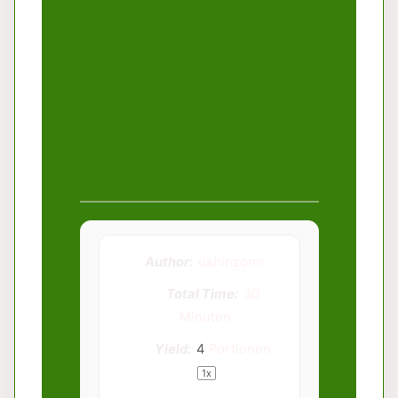
Author:
ushinzomr
Total Time:
30
Minuten
Yield:
4
Portionen
1
x