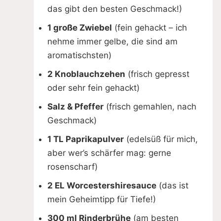
das gibt den besten Geschmack!)
1 große Zwiebel
(fein gehackt – ich
nehme immer gelbe, die sind am
aromatischsten)
2 Knoblauchzehen
(frisch gepresst
oder sehr fein gehackt)
Salz & Pfeffer
(frisch gemahlen, nach
Geschmack)
1 TL Paprikapulver
(edelsüß für mich,
aber wer’s schärfer mag: gerne
rosenscharf)
2 EL Worcestershiresauce
(das ist
mein Geheimtipp für Tiefe!)
300 ml Rinderbrühe
(am besten