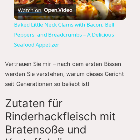
Watch on
l
Baked Little Neck Clams with Bacon, Bell
a
Peppers, and Breadcrumbs – A Delicious
Seafood Appetizer
y
Vertrauen Sie mir – nach dem ersten Bissen
V
werden Sie verstehen, warum dieses Gericht
seit Generationen so beliebt ist!
i
Zutaten für
d
Rinderhackfleisch mit
Bratensoße und
e