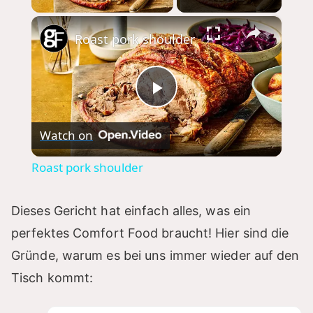
×
Roast pork shoulder
P
Watch on
l
Roast pork shoulder
a
Dieses Gericht hat einfach alles, was ein
y
perfektes Comfort Food braucht! Hier sind die
Gründe, warum es bei uns immer wieder auf den
V
Tisch kommt: