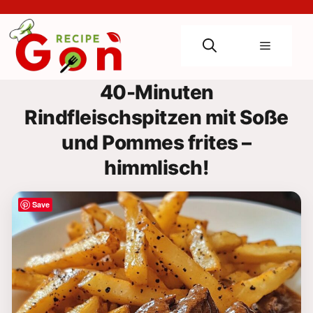
Skip
to
content
Menu
40-Minuten
Rindfleischspitzen mit Soße
und Pommes frites –
himmlisch!
Save