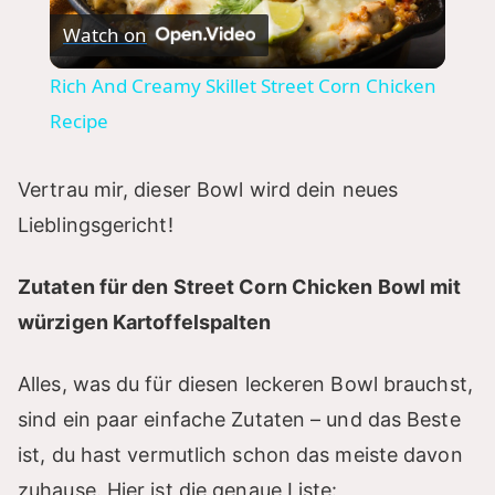
Watch on
l
Rich And Creamy Skillet Street Corn Chicken
a
Recipe
y
Vertrau mir, dieser Bowl wird dein neues
Lieblingsgericht!
V
Zutaten für den Street Corn Chicken Bowl mit
i
würzigen Kartoffelspalten
d
Alles, was du für diesen leckeren Bowl brauchst,
sind ein paar einfache Zutaten – und das Beste
e
ist, du hast vermutlich schon das meiste davon
zuhause. Hier ist die genaue Liste: