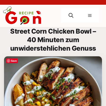
Skip
to
content
Menu
Street Corn Chicken Bowl –
40 Minuten zum
unwiderstehlichen Genuss
Save