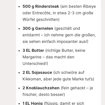
500 g Rindersteak
(am besten Ribeye
oder Entrecôte, in etwa 2-3 cm große
Würfel geschnitten)
300 g Garnelen
(geschält und
entdarmt – ich nehme gern die großen,
sie sehen einfach imposanter aus!)
3 EL Butter
(richtige Butter, keine
Margarine – das macht den
Unterschied!)
2 EL Sojasauce
(ich schwöre auf
Kikkoman, aber jede gute Marke tut’s)
2 Knoblauchzehen
(fein gehackt – je
frischer, desto besser)
1 EL Honig
(flüssig, damit er sich