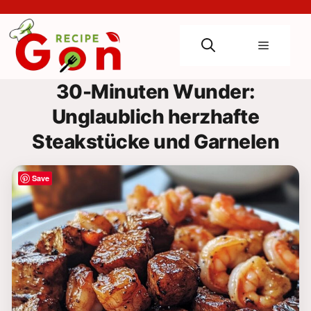
Skip
to
content
Menu
30-Minuten Wunder:
Unglaublich herzhafte
Steakstücke und Garnelen
Save