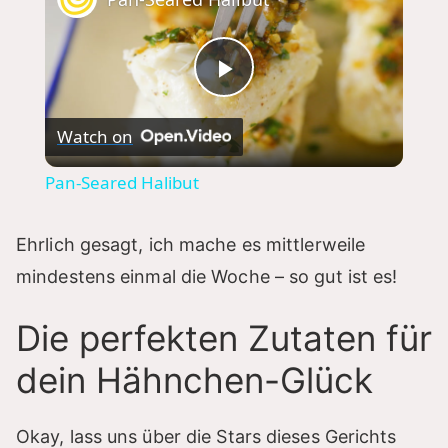
P
Watch on
l
Pan-Seared Halibut
a
Ehrlich gesagt, ich mache es mittlerweile
y
mindestens einmal die Woche – so gut ist es!
Die perfekten Zutaten für
V
dein Hähnchen-Glück
i
Okay, lass uns über die Stars dieses Gerichts