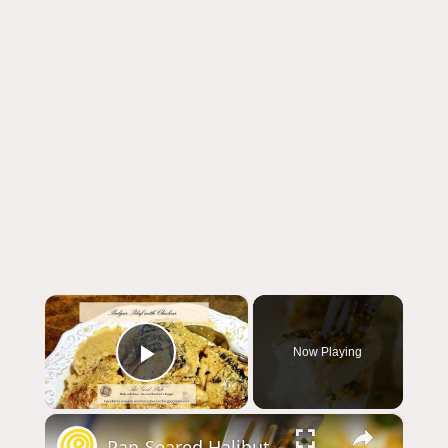
×
Now Playing
Play Video
×
Pan-Seared Halibut