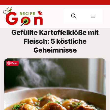
Skip
to
content
Menu
Gefüllte Kartoffelklöße mit
Fleisch: 5 köstliche
Geheimnisse
Save