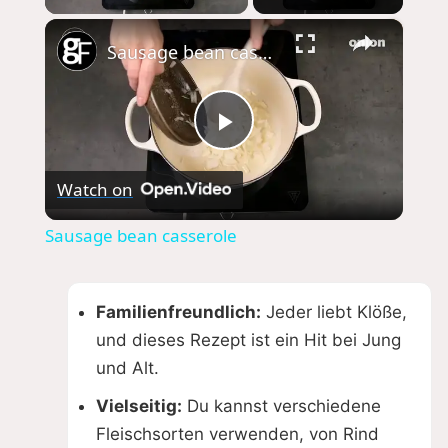
×
Sausage bean casserole
P
Watch on
l
Sausage bean casserole
a
Familienfreundlich:
Jeder liebt Klöße,
y
und dieses Rezept ist ein Hit bei Jung
und Alt.
V
Vielseitig:
Du kannst verschiedene
Fleischsorten verwenden, von Rind