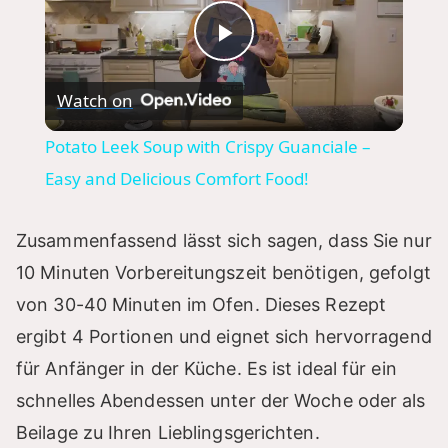
P
Watch on
l
Potato Leek Soup with Crispy Guanciale –
a
Easy and Delicious Comfort Food!
y
Zusammenfassend lässt sich sagen, dass Sie nur
10 Minuten Vorbereitungszeit benötigen, gefolgt
V
von 30-40 Minuten im Ofen. Dieses Rezept
ergibt 4 Portionen und eignet sich hervorragend
i
für Anfänger in der Küche. Es ist ideal für ein
schnelles Abendessen unter der Woche oder als
d
Beilage zu Ihren Lieblingsgerichten.