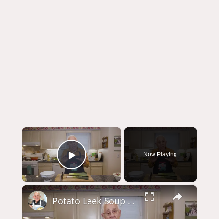
×
Now Playing
Play Video
×
Potato Leek Soup with Crispy Guanciale – Easy and Delicious Comfort Food!